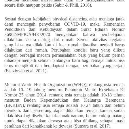
secara fisik maupun psikis (Sabir & Phill, 2016).
Sesuai dengan kebijakan physical distancing atau menjaga jarak
demi mencegah penyebaran COVID-19, maka Kementrian
Pendidikan dan Kebudayaan dalam Surat Edaran Nomor
36962/MPK.A/HK/2020 mengatakan bahwa pembelajaran
dilakukan secara daring dari rumah. Semua aktivitas kegiatan
yang biasanya dilakukan di luar rumah tiba-tiba menjadi harus
dilakukan dari rumah. Perubahan
kondisi baru yang diikuti
dengan berbagai macam permasalahan baru yang belum pernah
dihadapi menjadi sebuah tantangan baru bagi remaja untuk bisa
terus mengikuti dan beradaptasi dengan perubahan yang terjadi
(Fauziyyah et al. 2021).
Menurut World Health Organization (WHO), rentang usia remaja
adalah 10- 19 tahun; menurut Peraturan Mentri Kesehatan RI
Nomor 25 tahun 2014, rentang usia remaja adalah 10-18 tahun;
menurut Badan Kependudukan dan Keluarga Berencana
(BKKBN), rentang usia remaja adalah 10-24 tahun dan belum
menikah. Jadi, seseorang dapat dikatakan remaja karena sudah
tidak bisa lagi disebut kanak-kanak namun, belum cukup matang
untuk dapat dikatakan dewasa atau bisa dibilang sebagai masa
peralihan dari kanakkanak ke dewasa (Sumara et al. 2017).