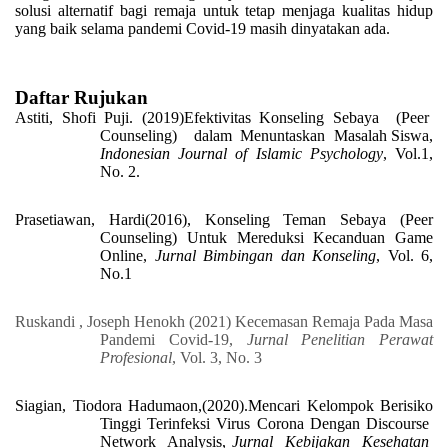
solusi alternatif bagi
remaja untuk tetap menjaga kualitas hidup
yang baik selama pandemi Covid-19 masih dinyatakan ada.
Daftar Rujukan
Astiti, Shofi Puji. (2019)Efektivitas Konseling Sebaya (Peer
Counseling) dalam Menuntaskan Masalah Siswa,
Indonesian Journal of Islamic Psychology
, Vol.1,
No. 2.
Prasetiawan, Hardi(2016), Konseling Teman Sebaya (Peer
Counseling) Untuk Mereduksi Kecanduan Game
Online,
Jurnal Bimbingan dan Konseling
, Vol. 6,
No.1
Ruskandi
,
Joseph Henokh
(2021) Kecemasan Remaja Pada Masa
Pandemi Covid
-19
,
Jurnal Penelitian Perawat
Profesional
,
Vol
.
3
,
No. 3
Siagian, Tiodora Hadumaon,(2020).Mencari Kelompok Berisiko
Tinggi Terinfeksi Virus Corona Dengan Discourse
Network Analysis,
Jurnal Kebijakan Kesehatan