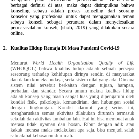
berbagai definisi di atas, maka dapat disimpulkna bahwa
konseling sebaya adalah proses konseling dari seorang
konselor yang profesional untuk dapat menggunakan teman
sebaya konseli sebagai perantara dalam menyelesaikan
permasasalahan konseli, (shofi, 2019) yang dilakukan secara
online.
2.
Kualitas Hidup
Remaja
Di Masa Pandemi Covid-19
Menurut
World Health Organization Quality of Life
(WHOQOL) bahwa kualitas hidup adalah sebuah persepsi
seseorang terhadap kehidupan dirinya sendiri di masyarakat
dan dalam konteks budaya, serta sistem nilai yang ada. Dimana
sistem nilai tersebut berkaitan dengan tujuan, harapan,
perhatian dan standar. Secara umum makna kualitas hidup
adalah konsep yang masih sangat luas yang dipengaruhi oleh
kondisi fisik, psikologis, kemandirian, dan hubungan sosial
dengan lingkungan.
Kondisi darurat yang serius ini,
mengharuskan semua aktivitas dilakukan dirumah termasuk
sekolah dan aktivitas tambahan lain. Hal ini bisa membuat anak
merasa tidak nyaman dan bosan. Ribut dengan adik atau
kakak, merasa malas melakukan apa saja, bisa menjadi salah
satu akibat kebosanan di rumah.