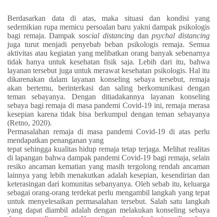
Berdasarkan data di atas, maka situasi dan kondisi yang
sedemikian rupa memicu persoalan baru yakni dampak psikologis
bagi remaja.
D
ampak
soscial distancing
dan
psychal distancing
juga turut menjadi penyebab beban psikologis remaja. Semua
aktivitas atau kegiatan yang melibatkan orang banyak
sebenarnya
tidak hanya untuk kesehatan fisik saja. Lebih dari itu, bahwa
layanan tersebut juga untuk merawat kesehatan psikologis. Hal itu
dikarenakan dalam layanan konseling sebaya tersebut, remaja
akan bertemu, berinterkasi dan saling berkomunikasi dengan
teman sebayanya. Dengan ditiadakannya layanan konseling
sebaya bagi remaja di masa pandemi Covid-19 ini, remaja merasa
kesepian karena tidak bisa berkumpul dengan teman sebayanya
(Retno, 2020).
Permasalahan remaja di masa pandemi Covid-19 di atas perlu
mendapatkan penanganan yang
tepat sehingga kualitas hidup remaja tetap terjaga. Melihat realitas
di lapangan bahwa dampak pandemi Covid-19 bagi remaja, selain
resiko ancaman kematian yang
masih tergolong rendah
ancaman
lainnya yang lebih
menakutkan
adalah kesepian,
kesendirian dan
keterasingan dari komunitas sebanyanya. Oleh sebab itu, keluarga
sebagai orang-orang terdekat perlu mengambil langkah yang tepat
untuk menyelesaikan permasalahan tersebut. Salah satu langkah
yang dapat diambil adalah dengan melakukan konseling sebaya