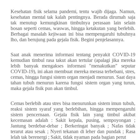
Kesehatan fisik selama pandemi, tentu wajib dijaga. Namun,
kesehatan mental tak kalah pentingnya. Berada dirumah
s
aja
tak menutup kemungkinan timbulnya perasaan lain selain
bosan seperti cemas, waswas, hingga ketakutan yang berlebih.
Berbagai masalah kejiwaan ini bisa mempengaruhi tubuhnya
lho, dan berujung pada gejala fisik. Begini penjelasannya.
Saat anak menerima informasi tentang penyakit COVID-19
kemudian timbul rasa takut akan tertular (apalagi jika mereka
lebih banyak mengakses informasi "menakutkan" seputar
COVID-19), ini akan membuat mereka merasa terbebani, stres,
cemas, hingga fungsi sistem organ menjadi menurun. Saat daya
tahan tubuh menurun karena fungsi sistem organ yang turun,
maka gejala fisik pun akan timbul.
Cemas berlebih atau stres bisa menurunkan sistem imun tubuh,
reaksi sistem syaraf yang berlebihan, hingga mempengaruhi
sistem pencernaan. Gejala fisik lain yang timbul akibat
kecemasan adalah : Sakit kepala, pusing, sempoyongan ;
Jantung berdebar-debar ; Berkeringat banyak
;
Nafas tidak
terarut atau sesak ;
Nyeri tekanan di leher dan pundak ; Rasa
lelah tak berenergi
;
Sakit, tidak nyaman pada bagian perut