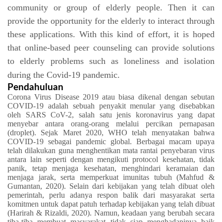
community or group of elderly people. Then it can
provide the opportunity for the elderly to interact through
these applications. With this kind of effort, it is hoped
that online-based peer counseling can provide solutions
to elderly problems such as loneliness and isolation
during the Covid-19 pandemic.
Pendahuluan
Corona Virus Disease 2019 atau biasa dikenal dengan sebutan
COVID-19 adalah sebuah penyakit menular yang disebabkan
oleh SARS CoV-2, salah satu jenis koronavirus yang dapat
menyebar antara orang-orang melalui
percikan pernapasan
(droplet). Sejak Maret 2020, WHO telah menyatakan bahwa
COVID-19 sebagai pandemic global. Berbagai macam upaya
telah dilakukan guna menghentikan mata rantai penyebaran virus
antara lain seperti dengan mengikuti protocol
kesehatan, tidak
panik, tetap menjaga kesehatan, menghindari keramaian dan
menjaga jarak, serta memperkuat imunitas tubuh (Mahfud &
Gumantan, 2020). Selain dari kebijakan yang telah dibuat oleh
pemerintah, perlu adanya respon balik dari masyarakat serta
komitmen untuk dapat patuh terhadap kebijakan yang telah dibuat
(Harirah & Rizaldi, 2020). Namun, keadaan yang berubah secara
tiba-tiba membuat masyarakat tidak siap menghadapinya baik