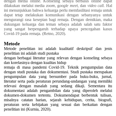
dengan media online. Konseling sebaya berbasis online dapat
dilakukan melalui media
zoom
, g
oogle meet
, dan
video call
. Hal
ini menunjukkan bahwa keluarga perlu memfasilitasi remaja untuk
dapat tetap melakukan komunikasi dengan sebanyanya untuk
mengurangi rasa kesepian bagi remaja. Dengan demikian, maka
dukungan keluarga dan
teman sebaya adalah salah satu faktor
yang sangat berpengaruh terhadap upaya pencegahan kasus
Covid-19 pada remaja.
(Retno, 2020).
Metode
Metode penelitian ini adalah kualitatif deskripsif dan jenis
penelitian ini adalah studi pustaka
dengan berbagai literatur yang relevan dengan konseling sebaya
dan korelasinya dengan kualitas hidup
remaja di masa pandemi Covid-19. Teknik pengumpulan data
dengan studi pustaka dan dokumentasi. Studi pustaka merupakan
pengumpulan data yang bersumber pada buku-buku, jurnal,
literatur serta pada peraturan perundang-undangan yang memiliki
relevasi dengan masalah yang sedang dikaji. Sementara itu
dokumentasi adalah pengambilan data yang diperoleh melalui
dokumen-dokumen tertentu. Dokumendapat berbentuk tulisan,
misalnya catatan harian, sejarah kehidupan, cerita, biografi,
peraturan serta kebijakan yang sesuai dan berkaitan dengan
penelitian ini (Kurnia, 2020).