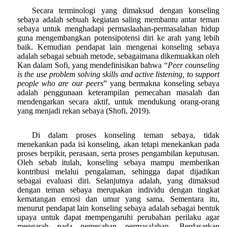
Secara terminologi yang dimaksud dengan konseling
sebaya adalah sebuah kegiatan saling membantu antar teman
sebaya untuk menghadapi permaslaahan-permasalahan hidup
guna mengembangkan potensipotensi diri ke arah yang lebih
baik. Kemudian pendapat lain mengenai konseling sebaya
adalah sebagai sebuah metode, sebagaimana dikemuakkan oleh
Kan dalam Sofi, yang mendefinisikan bahwa “
Peer counseling
is the use problem solving skills and active listening, to support
people who are our peers
” yang bermakna konseling sebaya
adalah penggunaan keterampilan pemecahan masalah dan
mendengarkan secara aktif, untuk mendukung orang-orang
yang menjadi rekan sebaya (Shofi, 2019).
Di dalam proses konseling teman sebaya, tidak
menekankan pada isi konseling, akan tetapi menekankan pada
proses berpikir, perasaan, serta proses pengambilan keputusan.
Oleh sebab itulah, konseling sebaya mampu memberikan
kontribusi melalui pengalaman, sehingga dapat dijadikan
sebagai evaluasi diri. Selanjutnya adalah, yang dimaksud
dengan teman sebaya merupakan individu dengan tingkat
kematangan emosi dan umur yang sama. Sementara itu,
menurut pendapat lain konseling sebaya adalah sebagai bentuk
upaya untuk dapat mempengaruhi perubahan perilaku agar
mengarah pada pemecahan permasalahan. Berdasarkan