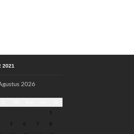
 2021
Agustus 2026
Sl
Rb
Km
Jm
Sb
1
5
6
7
8