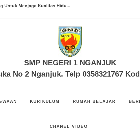
g Untuk Menjaga Kualitas Hidu...
bangun Peradaban Bangsa...
Membaca...
ksi Bima Sakti...
.
SMP NEGERI 1 NGANJUK
an Menuju Generasi Indonesia...
uka No 2 Nganjuk. Telp 0358321767 Kod
ISWAAN
KURIKULUM
RUMAH BELAJAR
BER
CHANEL VIDEO