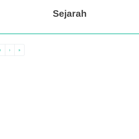
Sejarah
‹
›
»