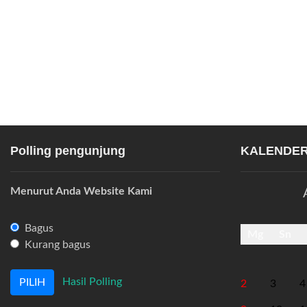
Polling pengunjung
KALENDER
Menurut Anda Website Kami
Bagus
Mg
Sn
Kurang bagus
Hasil Polling
2
3
4