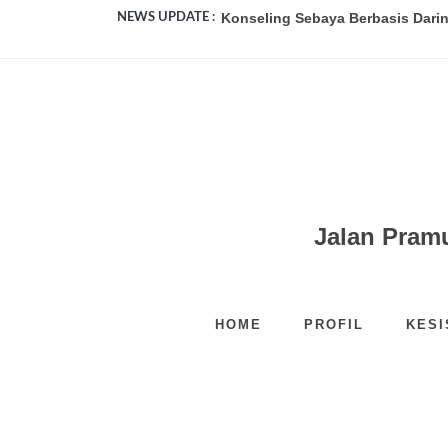
Konseling Sebaya Berbasis Darin
NEWS UPDATE :
Pendidikan Karakter Untuk Mem
Ada Rahasia di Balik Kebiasaan 
Ditemukan, 10 Planet Baru di Gala
Menerapkan Disiplin di Sekolah..
Pentingnya Digitalisasi Pendidik
Jalan Pram
HOME
PROFIL
KES